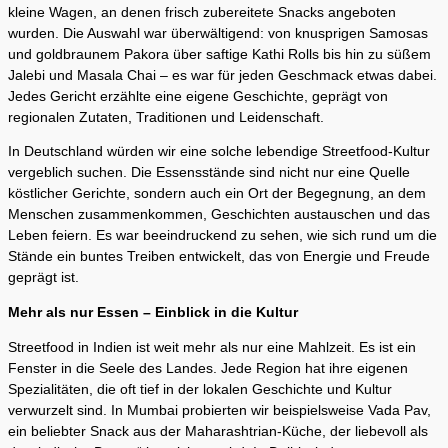
kleine Wagen, an denen frisch zubereitete Snacks angeboten
wurden. Die Auswahl war überwältigend: von knusprigen Samosas
und goldbraunem Pakora über saftige Kathi Rolls bis hin zu süßem
Jalebi und Masala Chai – es war für jeden Geschmack etwas dabei.
Jedes Gericht erzählte eine eigene Geschichte, geprägt von
regionalen Zutaten, Traditionen und Leidenschaft.
In Deutschland würden wir eine solche lebendige Streetfood-Kultur
vergeblich suchen. Die Essensstände sind nicht nur eine Quelle
köstlicher Gerichte, sondern auch ein Ort der Begegnung, an dem
Menschen zusammenkommen, Geschichten austauschen und das
Leben feiern. Es war beeindruckend zu sehen, wie sich rund um die
Stände ein buntes Treiben entwickelt, das von Energie und Freude
geprägt ist.
Mehr als nur Essen – Einblick in die Kultur
Streetfood in Indien ist weit mehr als nur eine Mahlzeit. Es ist ein
Fenster in die Seele des Landes. Jede Region hat ihre eigenen
Spezialitäten, die oft tief in der lokalen Geschichte und Kultur
verwurzelt sind. In Mumbai probierten wir beispielsweise Vada Pav,
ein beliebter Snack aus der Maharashtrian-Küche, der liebevoll als