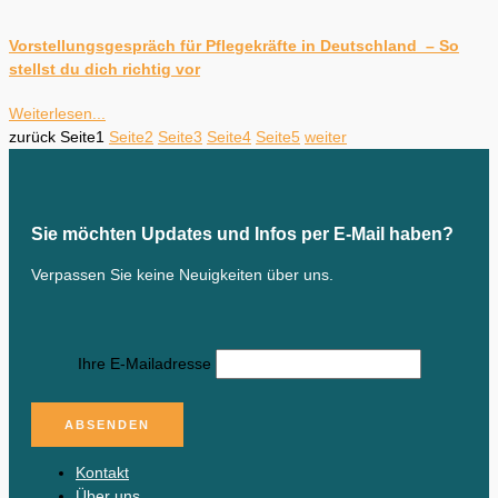
Vorstellungsgespräch für Pflegekräfte in Deutschland – So
stellst du dich richtig vor
Weiterlesen...
zurück
Seite
1
Seite
2
Seite
3
Seite
4
Seite
5
weiter
Sie möchten Updates und Infos per E-Mail haben?
Verpassen Sie keine Neuigkeiten über uns.
Ihre E-Mailadresse
Kontakt
Über uns