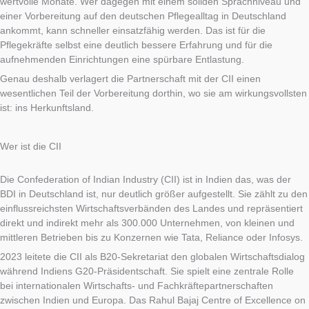
wertvolle Monate. Wer dagegen mit einem soliden Sprachniveau und
einer Vorbereitung auf den deutschen Pflegealltag in Deutschland
ankommt, kann schneller einsatzfähig werden. Das ist für die
Pflegekräfte selbst eine deutlich bessere Erfahrung und für die
aufnehmenden Einrichtungen eine spürbare Entlastung.
Genau deshalb verlagert die Partnerschaft mit der CII einen
wesentlichen Teil der Vorbereitung dorthin, wo sie am wirkungsvollsten
ist: ins Herkunftsland.
Wer ist die CII
Die Confederation of Indian Industry (CII) ist in Indien das, was der
BDI in Deutschland ist, nur deutlich größer aufgestellt. Sie zählt zu den
einflussreichsten Wirtschaftsverbänden des Landes und repräsentiert
direkt und indirekt mehr als 300.000 Unternehmen, von kleinen und
mittleren Betrieben bis zu Konzernen wie Tata, Reliance oder Infosys.
2023 leitete die CII als B20-Sekretariat den globalen Wirtschaftsdialog
während Indiens G20-Präsidentschaft. Sie spielt eine zentrale Rolle
bei internationalen Wirtschafts- und Fachkräftepartnerschaften
zwischen Indien und Europa. Das Rahul Bajaj Centre of Excellence on