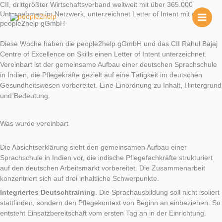
Zum
CII, drittgrößter Wirtschaftsverband weltweit mit über 365.000
Unternehmen im Netzwerk, unterzeichnet Letter of Intent mit der
Inhalt
people2help gGmbH
springen
Diese Woche haben die people2help gGmbH und das CII Rahul Bajaj
Centre of Excellence on Skills einen Letter of Intent unterzeichnet.
Vereinbart ist der gemeinsame Aufbau einer deutschen Sprachschule
in Indien, die Pflegekräfte gezielt auf eine Tätigkeit im deutschen
Gesundheitswesen vorbereitet. Eine Einordnung zu Inhalt, Hintergrund
und Bedeutung.
Was wurde vereinbart
Die Absichtserklärung sieht den gemeinsamen Aufbau einer
Sprachschule in Indien vor, die indische Pflegefachkräfte strukturiert
auf den deutschen Arbeitsmarkt vorbereitet. Die Zusammenarbeit
konzentriert sich auf drei inhaltliche Schwerpunkte.
Integriertes Deutschtraining
. Die Sprachausbildung soll nicht isoliert
stattfinden, sondern den Pflegekontext von Beginn an einbeziehen. So
entsteht Einsatzbereitschaft vom ersten Tag an in der Einrichtung.