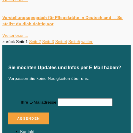
Vorstellungsgespräch für Pflegekräfte in Deutschland – So
stellst du dich richtig vor
Weiterlesen...
zurück
Seite
1
Seite
2
Seite
3
Seite
4
Seite
5
weiter
Sie möchten Updates und Infos per E-Mail haben?
Verpassen Sie keine Neuigkeiten über uns.
Ihre E-Mailadresse
Kontakt