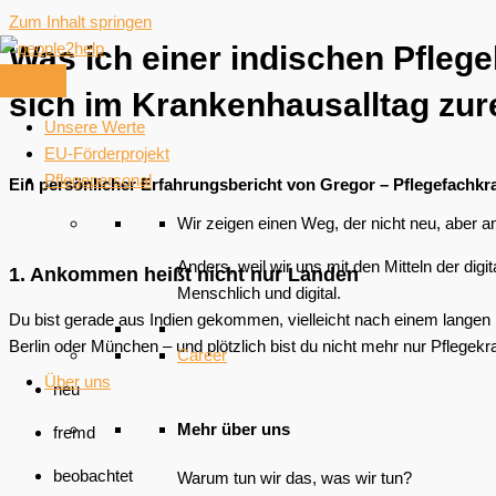
Zum Inhalt springen
Was ich einer indischen Pfleg
sich im Krankenhausalltag zu
Unsere Werte
EU-Förderprojekt
Pflegepersonal
Ein persönlicher Erfahrungsbericht von Gregor – Pflegefachkr
Wir zeigen einen Weg, der nicht neu, aber an
Anders, weil wir uns mit den Mitteln der dig
1. Ankommen heißt nicht nur Landen
Menschlich und digital.
Du bist gerade aus Indien gekommen, vielleicht nach einem langen F
Berlin oder München – und plötzlich bist du nicht mehr nur Pflegekraf
Career
Über uns
neu
Mehr über uns
fremd
beobachtet
Warum tun wir das, was wir tun?