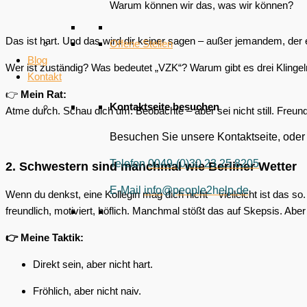
Warum können wir das, was wir können?
Das ist hart. Und das wird dir keiner sagen – außer jemandem, der 
Offene Stellen
Blog
Wer ist zuständig? Was bedeutet „VZK“? Warum gibt es drei Klingeln
Kontakt
👉
Mein Rat:
Kontaktseite besuchen
Atme durch. Schau dich um. Beobachte – aber sei nicht still. Freundl
Besuchen Sie unsere Kontaktseite, od
Telefon
0049-(0)30 23 25 8205
2. Schwestern sind manchmal wie Berliner Wetter
E-Mail
info@people2help.de
Wenn du denkst, eine Kollegin mag dich nicht – vielleicht ist das so
freundlich, motiviert, höflich. Manchmal stößt das auf Skepsis. Aber 
👉 Meine Taktik:
Direkt sein, aber nicht hart.
Fröhlich, aber nicht naiv.