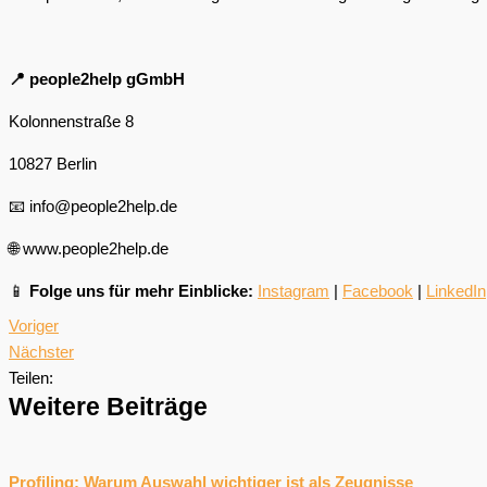
📍 people2help gGmbH
Kolonnenstraße 8
10827 Berlin
📧 info@people2help.de
🌐 www.people2help.de
📱
Folge uns für mehr Einblicke:
Instagram
|
Facebook
|
LinkedIn
Voriger
Nächster
Teilen:
Weitere Beiträge
Profiling: Warum Auswahl wichtiger ist als Zeugnisse